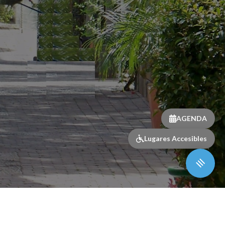
AGENDA
Lugares Accesibles
Síguenos
facebook
x
youtube
instagram