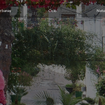
Urbanas
Ocio
Natu