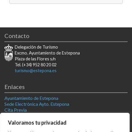
Contacto
Delegación de Turismo
Excmo. Ayuntamiento de Estepona
Plaza de las Flores s/n
Tel. (+34) 952 80 20 02
turismo@estepona.es
Enlaces
Ayuntamiento de Estepona
Sede Electrónica Ayto. Estepona
Cita Previa
Estepona Natural
Televisión Estepona
Valoramos tu privacidad