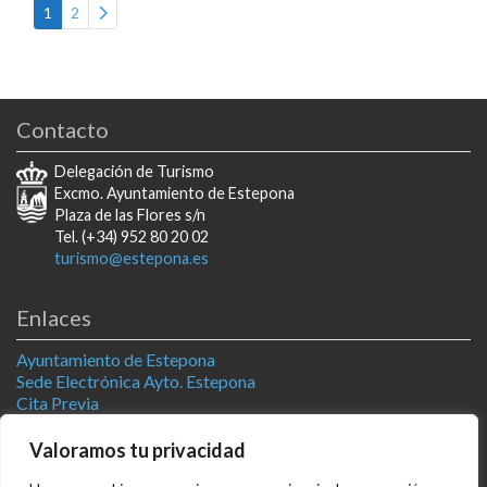
Posts navigation
Entradas anteriores
1
2
Contacto
Delegación de Turismo
Excmo. Ayuntamiento de Estepona
Plaza de las Flores s/n
Tel. (+34) 952 80 20 02
turismo@estepona.es
Enlaces
Ayuntamiento de Estepona
Sede Electrónica Ayto. Estepona
Cita Previa
Estepona Natural
Televisión Estepona
Valoramos tu privacidad