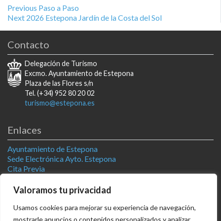
Navegación
Previous
Previous
Paso a Paso
Next
post:
Next
2026 Estepona Jardín de la Costa del Sol
de
post:
Contacto
entradas
Delegación de Turismo
Excmo. Ayuntamiento de Estepona
Plaza de las Flores s/n
Tel. (+34) 952 80 20 02
turismo@estepona.es
Enlaces
Ayuntamiento de Estepona
Sede Electrónica Ayto. Estepona
Cita Previa
Estepona Natural
Televisión Estepona
Valoramos tu privacidad
AGENDA
Usamos cookies para mejorar su experiencia de navegación,
Síguenos
mostrarle anuncios o contenidos personalizados y analizar