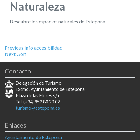
Naturaleza
Descubre los espacios naturales de Estepona
Navegación
Previous
Previous
Info accesibilidad
Next
post:
Next
Golf
de
post:
Contacto
entradas
Delegación de Turismo
Excmo. Ayuntamiento de Estepona
Plaza de las Flores s/n
Tel. (+34) 952 80 20 02
turismo@estepona.es
Enlaces
Ayuntamiento de Estepona