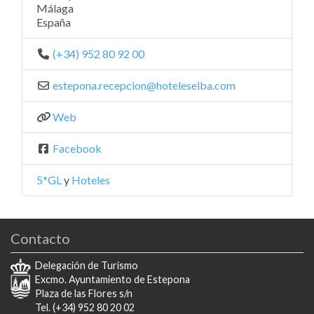
Málaga
España
(+34) 952 80 92 00
estepona.recepcion
@
hoteleselba.com
Web
Facebook
5*GL
y
Hoteles
Contacto
Delegación de Turismo
Excmo. Ayuntamiento de Estepona
Plaza de las Flores s/n
Tel. (+34) 952 80 20 02