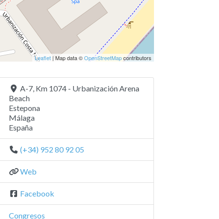
Leaflet
| Map data ©
OpenStreetMap
contributors
A-7, Km 1074 - Urbanización Arena
Beach
Estepona
Málaga
España
(+34) 952 80 92 05
Web
Facebook
Congresos