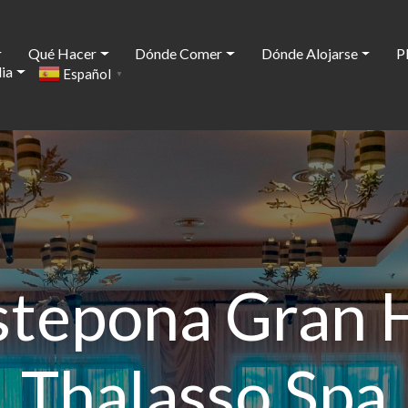
Qué Hacer
Dónde Comer
Dónde Alojarse
P
ia
Español
▼
stepona Gran 
Thalasso Spa