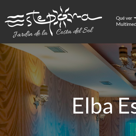
Qué ver
Multimed
Elba E