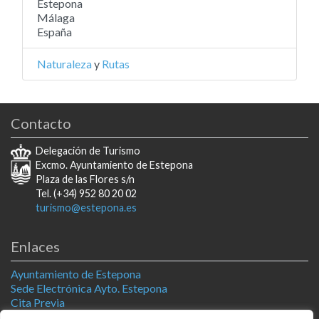
Estepona
Málaga
España
Naturaleza
y
Rutas
Contacto
Delegación de Turismo
Excmo. Ayuntamiento de Estepona
Plaza de las Flores s/n
Tel. (+34) 952 80 20 02
turismo@estepona.es
Enlaces
Ayuntamiento de Estepona
Sede Electrónica Ayto. Estepona
Cita Previa
Estepona Natural