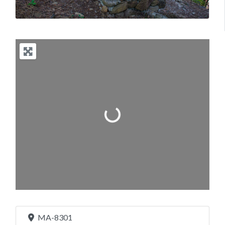
+
−
Leaflet
| Map data ©
OpenStreetMap
contributors
MA-8301