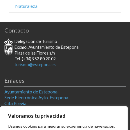
Naturaleza
Contacto
Delegación de Turismo
Excmo. Ayuntamiento de Estepona
Plaza de las Flores s/n
Tel. (+34) 952 80 20 02
turismo@estepona.es
Enlaces
Ayuntamiento de Estepona
Sede Electrónica Ayto. Estepona
Cita Previa
Estepona Natural
Televisión Estepona
Valoramos tu privacidad
Usamos cookies para mejorar su experiencia de navegación,