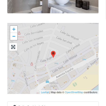
+
−
Leaflet
| Map data ©
OpenStreetMap
contributors