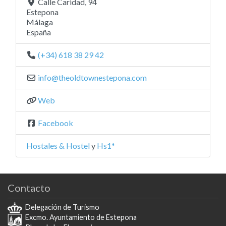
Calle Caridad, 94
Estepona
Málaga
España
(+34) 618 38 29 42
info
@
theoldtownestepona.com
Web
Facebook
Hostales & Hostel
y
Hs1*
Contacto
Delegación de Turismo
Excmo. Ayuntamiento de Estepona