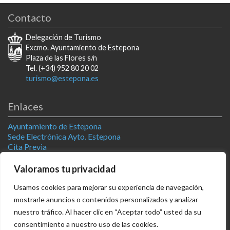
Contacto
Delegación de Turismo
Excmo. Ayuntamiento de Estepona
Plaza de las Flores s/n
Tel. (+34) 952 80 20 02
turismo@estepona.es
Enlaces
Ayuntamiento de Estepona
Sede Electrónica Ayto. Estepona
Cita Previa
Estepona Natural
Televisión Estepona
Valoramos tu privacidad
Usamos cookies para mejorar su experiencia de navegación,
Síguenos
mostrarle anuncios o contenidos personalizados y analizar
AGENDA
facebook
x
youtube
instagram
nuestro tráfico. Al hacer clic en “Aceptar todo” usted da su
consentimiento a nuestro uso de las cookies.
Lugares Accesibles