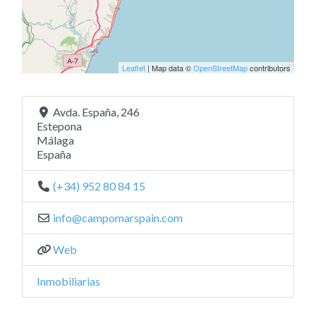
Leaflet
| Map data ©
OpenStreetMap
contributors
Avda. España, 246
Estepona
Málaga
España
(+34) 952 80 84 15
info
@
campomarspain.com
Web
Inmobiliarias