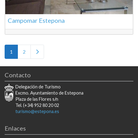
Campomar Estepona
Posts navigation
Entradas anteriores
1
2
Contacto
Delegación de Turismo
Excmo. Ayuntamiento de Estepona
Plaza de las Flores s/n
Tel. (+34) 952 80 20 02
turismo@estepona.es
Enlaces