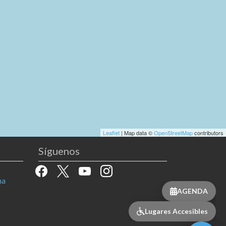
Leaflet
| Map data ©
OpenStreetMap
contributors
Síguenos
facebook
x
youtube
instagram
na
AGENDA
Lugares Accesibles