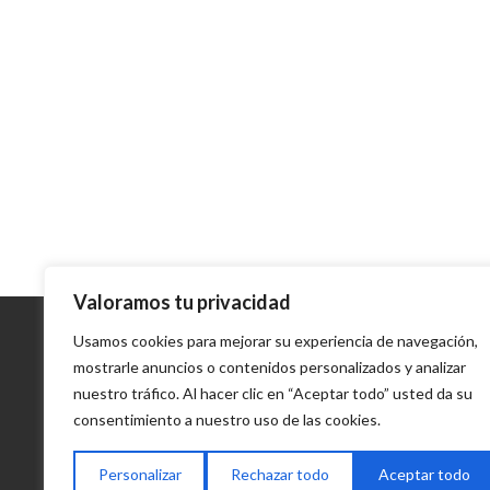
Valoramos tu privacidad
Contacto
Usamos cookies para mejorar su experiencia de navegación,
mostrarle anuncios o contenidos personalizados y analizar
Delegación de Turismo
Excmo. Ayuntamiento de
nuestro tráfico. Al hacer clic en “Aceptar todo” usted da su
Estepona
consentimiento a nuestro uso de las cookies.
Plaza de las Flores s/n
Tel. (+34) 952 80 20 02
Personalizar
Rechazar todo
Aceptar todo
turismo@estepona.es