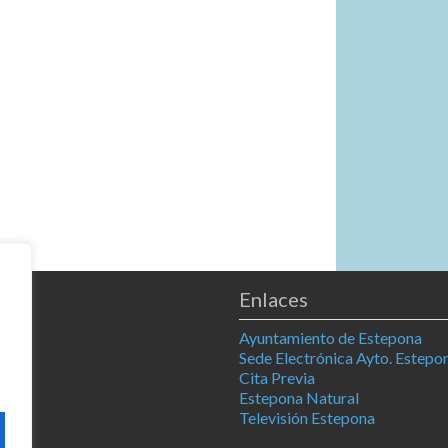
Enlaces
Ayuntamiento de Estepona
Sede Electrónica Ayto. Estepo
Cita Previa
Estepona Natural
Televisión Estepona