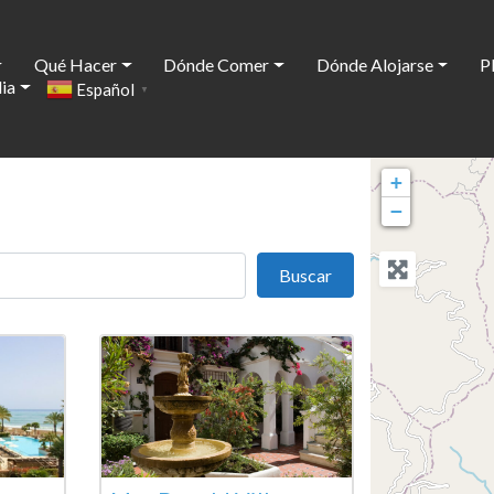
Qué Hacer
Dónde Comer
Dónde Alojarse
P
ia
Español
▼
+
−
Buscar
Buscar