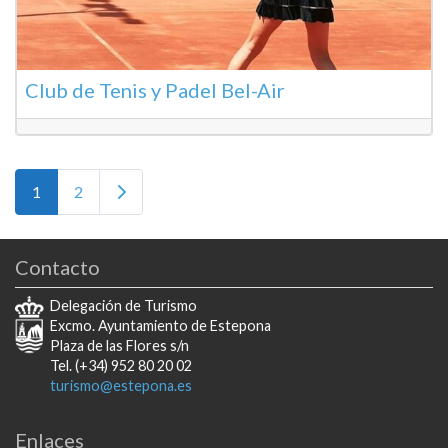
Club de Tenis y Padel Bel-Air
Posts navigation
Entradas anteriores
1
2
Contacto
Delegación de Turismo
Excmo. Ayuntamiento de Estepona
Plaza de las Flores s/n
Tel. (+34) 952 80 20 02
turismo@estepona.es
Enlaces