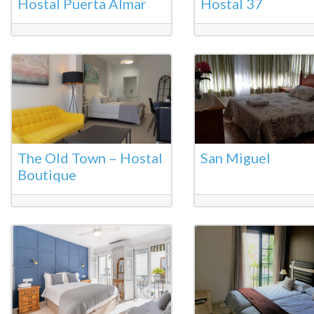
Hostal Puerta Almar
Hostal 37
The Old Town – Hostal
San Miguel
Boutique