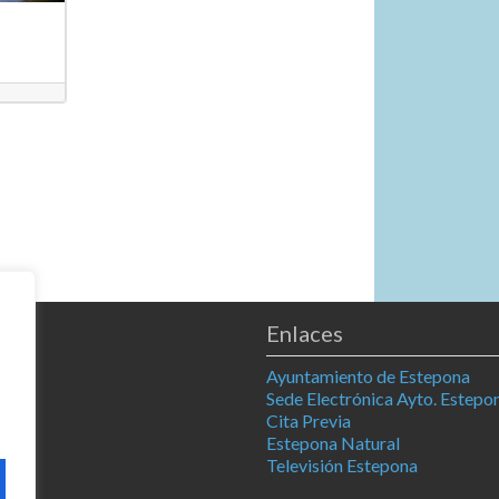
Enlaces
Ayuntamiento de Estepona
Sede Electrónica Ayto. Estepo
Cita Previa
Estepona Natural
Televisión Estepona