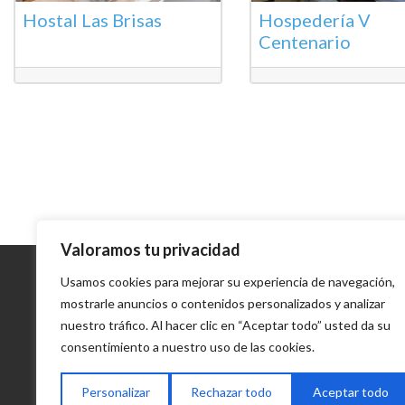
Hostal Las Brisas
Hospedería V
Centenario
Valoramos tu privacidad
Contacto
Usamos cookies para mejorar su experiencia de navegación,
mostrarle anuncios o contenidos personalizados y analizar
Delegación de Turismo
Excmo. Ayuntamiento de
nuestro tráfico. Al hacer clic en “Aceptar todo” usted da su
Estepona
consentimiento a nuestro uso de las cookies.
Plaza de las Flores s/n
Tel. (+34) 952 80 20 02
Personalizar
Rechazar todo
Aceptar todo
turismo@estepona.es