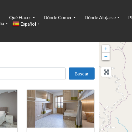
Qué Hacer
Dónde Comer
Dónde Alojarse
P
ia
Español
▼
+
−
Buscar
Buscar