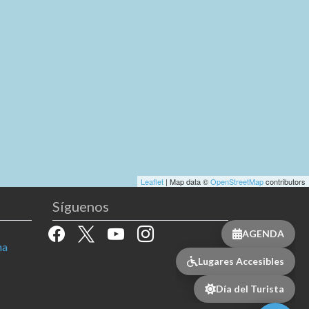
Leaflet
| Map data ©
OpenStreetMap
contributors
Síguenos
facebook
x
youtube
instagram
AGENDA
na
Lugares Accesibles
Día del Turista