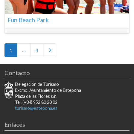
Fun Beach Park
Posts navigation
Entradas anteriores
1
…
4
Contacto
Delegación de Turismo
Excmo. Ayuntamiento de Estepona
Plaza de las Flores s/n
Tel. (+34) 952 80 20 02
turismo@estepona.es
Enlaces