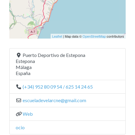
Leaflet
| Map data ©
OpenStreetMap
contributors
Puerto Deportivo de Estepona
Estepona
Málaga
España
(+34) 952 80 09 54 / 625 14 24 65
escueladevelarcne
@
gmail.com
Web
ocio