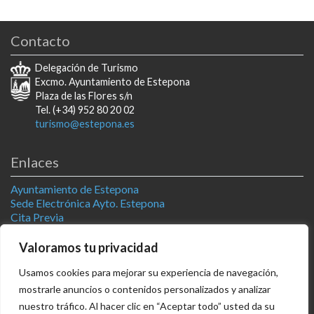
Contacto
Delegación de Turismo
Excmo. Ayuntamiento de Estepona
Plaza de las Flores s/n
Tel. (+34) 952 80 20 02
turismo@estepona.es
Enlaces
Ayuntamiento de Estepona
Sede Electrónica Ayto. Estepona
Cita Previa
Estepona Natural
Televisión Estepona
Valoramos tu privacidad
Usamos cookies para mejorar su experiencia de navegación,
Síguenos
mostrarle anuncios o contenidos personalizados y analizar
AGENDA
nuestro tráfico. Al hacer clic en “Aceptar todo” usted da su
facebook
x
youtube
instagram